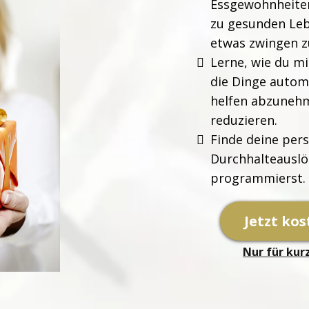
Essgewohnheite
zu gesunden Leb
etwas zwingen z
Lerne, wie du mi
die Dinge autom
helfen abzuneh
reduzieren.
Finde deine per
Durchhalteauslös
programmierst.
Jetzt ko
Nur für kur