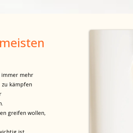
 meisten
it immer mehr
n zu kämpfen
r
n.
n greifen wollen,
chtig ist.